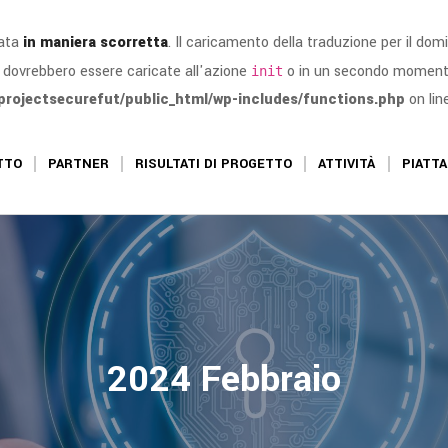
mata
in maniera scorretta
. Il caricamento della traduzione per il dom
i dovrebbero essere caricate all'azione
o in un secondo moment
init
projectsecurefut/public_html/wp-includes/functions.php
on lin
TTO
PARTNER
RISULTATI DI PROGETTO
ATTIVITÀ
PIATT
2024 Febbraio